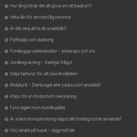
Hur lång tid tar det att göra om ett badrum?
Hitta lån för de med låg inkomst
Är det okej att ta ett snabblån?
Flytthjälp och städning
Förebygga vattenskador – enkla tips och trix
Jordbegravning – Vanliga frågor
Sälja fakturor för att öka likviditeten
Webbyrå – Starta eget eller jobba som anställd?
4 tips för en fördomsfri rekrytering
Fyra regler inom kundlojalitet
Är sökmotoroptimering något ditt företag borde använda?
Höj värdet på huset – lägg nytt tak