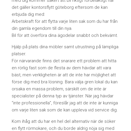
med dig kommer säkert att bli riktigt fördelaktigt när
det gäller kontorsflytt göteborg eftersom de kan
erbjuda dig med:
Arbetskraft för att flytta varje liten sak som du har från
din gamla egendom till din nya.
Bil för att överföra dina ägodelar snabbt och bekvämt.
Hjälp på plats dina möbler samt utrustning på lämpliga
platser.
För närvarande finns det snarare ett problem att hitta
en rörlig fast som de flesta av dem hävdar att vara
bäst, men verkligheten är att de inte har möjlighet att
förse dig med bra lösning. Bara välja gren lokal du kan
orsaka en massa problem, särskilt om de inte är
specialister på denna typ av tjänster. När jag hävdar
“inte professionella”, föreslår jag att de inte är kunniga
om varje liten sak som de kan uppleva vid service dig.
Kom ihåg att du har en hel del alternativ när de söker
en flytt rörmokare, och du borde aldrig nöja sig med