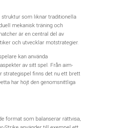
truktur som liknar traditionella
iduell mekanisk träning och
atcher är en central del av
tiker och utvecklar motstrategier.
 spelare kan använda
aspekter av sitt spel. Från aim-
 strategispel finns det nu ett brett
Detta har höjt den genomsnittliga
.
de format som balanserar rättvisa,
er-Strike använder till exempel ett