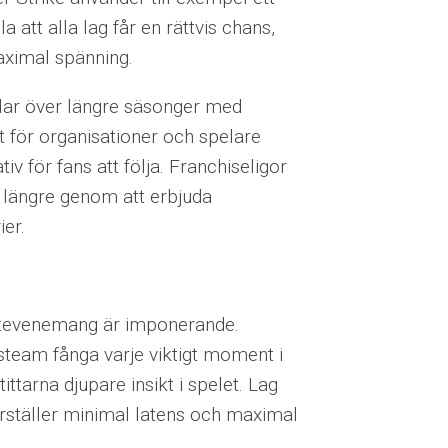
 att alla lag får en rättvis chans,
maximal spänning.
ävlar över längre säsonger med
t för organisationer och spelare
v för fans att följa. Franchiseligor
g längre genom att erbjuda
ier.
rtevenemang är imponerande.
steam fånga varje viktigt moment i
ttarna djupare insikt i spelet. Lag
täller minimal latens och maximal