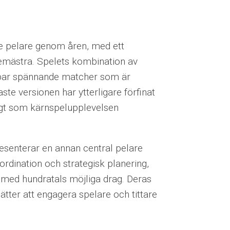
ste pelare genom åren, med ett
 bemästra. Spelets kombination av
kapar spännande matcher som är
te versionen har ytterligare förfinat
igt som kärnspelupplevelsen
senterar en annan central pelare
rdination och strategisk planering,
 med hundratals möjliga drag. Deras
ätter att engagera spelare och tittare