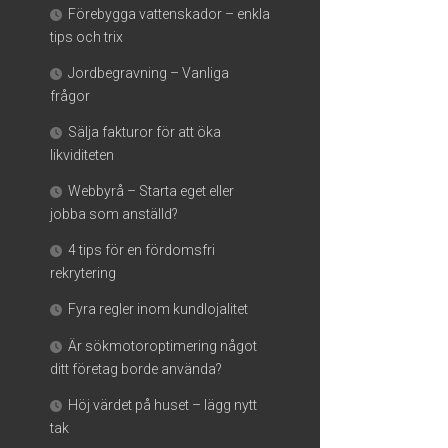
Förebygga vattenskador – enkla
tips och trix
Jordbegravning – Vanliga
frågor
Sälja fakturor för att öka
likviditeten
Webbyrå – Starta eget eller
jobba som anställd?
4 tips för en fördomsfri
rekrytering
Fyra regler inom kundlojalitet
Är sökmotoroptimering något
ditt företag borde använda?
Höj värdet på huset – lägg nytt
tak