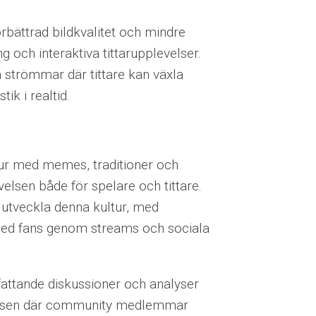
rbättrad bildkvalitet och mindre
ng och interaktiva tittarupplevelser.
 strömmar där tittare kan växla
tik i realtid.
tur med memes, traditioner och
evelsen både för spelare och tittare.
h utveckla denna kultur, med
 med fans genom streams och sociala
ttande diskussioner och analyser
cessen där community medlemmar