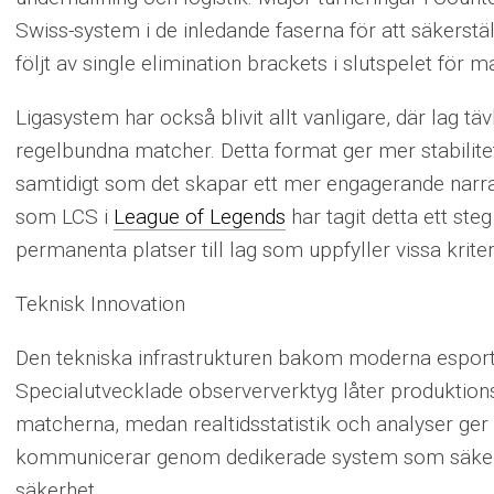
Swiss-system i de inledande faserna för att säkerställa
följt av single elimination brackets i slutspelet för 
Ligasystem har också blivit allt vanligare, där lag t
regelbundna matcher. Detta format ger mer stabilite
samtidigt som det skapar ett mer engagerande narrati
som LCS i
League of Legends
har tagit detta ett ste
permanenta platser till lag som uppfyller vissa kriter
Teknisk Innovation
Den tekniska infrastrukturen bakom moderna espo
Specialutvecklade obserververktyg låter produktion
matcherna, medan realtidsstatistik och analyser ger ti
kommunicerar genom dedikerade system som säkers
säkerhet.