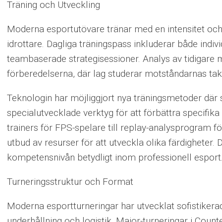
Träning och Utveckling
Moderna esportutövare tränar med en intensitet och s
idrottare. Dagliga träningspass inkluderar både indiv
teambaserade strategisessioner. Analys av tidigare m
förberedelserna, där lag studerar motståndarnas tak
Teknologin har möjliggjort nya träningsmetoder där
specialutvecklade verktyg för att förbättra specifika 
trainers för FPS-spelare till replay-analysprogram för
utbud av resurser för att utveckla olika färdigheter. 
kompetensnivån betydligt inom professionell esport
Turneringsstruktur och Format
Moderna esportturneringar har utvecklat sofistikera
underhållning och logistik. Major-turneringar i Count