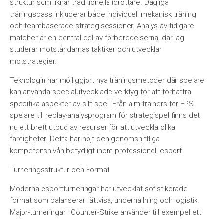
struktur som liknar traditionella idrottare. Dagliga
träningspass inkluderar både individuell mekanisk träning
och teambaserade strategisessioner. Analys av tidigare
matcher är en central del av förberedelserna, där lag
studerar motståndarnas taktiker och utvecklar
motstrategier.
Teknologin har möjliggjort nya träningsmetoder där spelare
kan använda specialutvecklade verktyg för att förbättra
specifika aspekter av sitt spel. Från aim-trainers för FPS-
spelare till replay-analysprogram för strategispel finns det
nu ett brett utbud av resurser för att utveckla olika
färdigheter. Detta har höjt den genomsnittliga
kompetensnivån betydligt inom professionell esport.
Turneringsstruktur och Format
Moderna esportturneringar har utvecklat sofistikerade
format som balanserar rättvisa, underhållning och logistik.
Major-turneringar i Counter-Strike använder till exempel ett