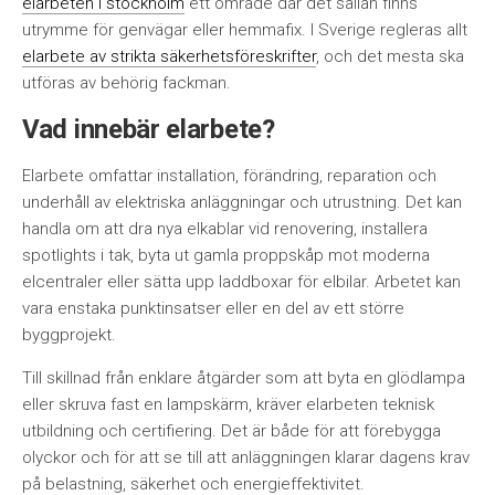
elarbeten i stockholm
ett område där det sällan finns
utrymme för genvägar eller hemmafix. I Sverige regleras allt
elarbete av strikta säkerhetsföreskrifter
, och det mesta ska
utföras av behörig fackman.
Vad innebär elarbete?
Elarbete omfattar installation, förändring, reparation och
underhåll av elektriska anläggningar och utrustning. Det kan
handla om att dra nya elkablar vid renovering, installera
spotlights i tak, byta ut gamla proppskåp mot moderna
elcentraler eller sätta upp laddboxar för elbilar. Arbetet kan
vara enstaka punktinsatser eller en del av ett större
byggprojekt.
Till skillnad från enklare åtgärder som att byta en glödlampa
eller skruva fast en lampskärm, kräver elarbeten teknisk
utbildning och certifiering. Det är både för att förebygga
olyckor och för att se till att anläggningen klarar dagens krav
på belastning, säkerhet och energieffektivitet.