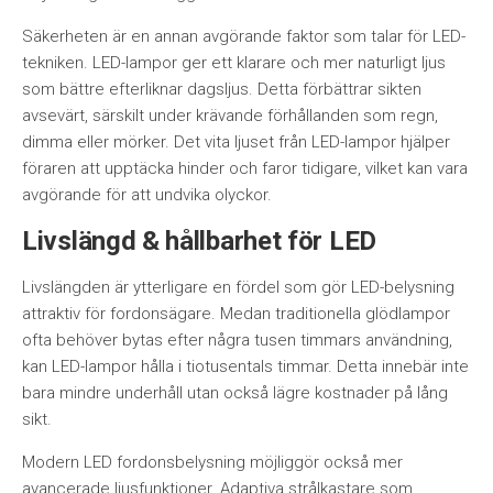
Säkerheten är en annan avgörande faktor som talar för LED-
tekniken. LED-lampor ger ett klarare och mer naturligt ljus
som bättre efterliknar dagsljus. Detta förbättrar sikten
avsevärt, särskilt under krävande förhållanden som regn,
dimma eller mörker. Det vita ljuset från LED-lampor hjälper
föraren att upptäcka hinder och faror tidigare, vilket kan vara
avgörande för att undvika olyckor.
Livslängd & hållbarhet för LED
Livslängden är ytterligare en fördel som gör LED-belysning
attraktiv för fordonsägare. Medan traditionella glödlampor
ofta behöver bytas efter några tusen timmars användning,
kan LED-lampor hålla i tiotusentals timmar. Detta innebär inte
bara mindre underhåll utan också lägre kostnader på lång
sikt.
Modern LED fordonsbelysning möjliggör också mer
avancerade ljusfunktioner. Adaptiva strålkastare som