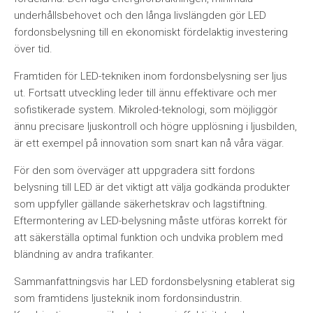
underhållsbehovet och den långa livslängden gör LED
fordonsbelysning till en ekonomiskt fördelaktig investering
över tid.
Framtiden för LED-tekniken inom fordonsbelysning ser ljus
ut. Fortsatt utveckling leder till ännu effektivare och mer
sofistikerade system. Mikroled-teknologi, som möjliggör
ännu precisare ljuskontroll och högre upplösning i ljusbilden,
är ett exempel på innovation som snart kan nå våra vägar.
För den som överväger att uppgradera sitt fordons
belysning till LED är det viktigt att välja godkända produkter
som uppfyller gällande säkerhetskrav och lagstiftning.
Eftermontering av LED-belysning måste utföras korrekt för
att säkerställa optimal funktion och undvika problem med
bländning av andra trafikanter.
Sammanfattningsvis har LED fordonsbelysning etablerat sig
som framtidens ljusteknik inom fordonsindustrin.