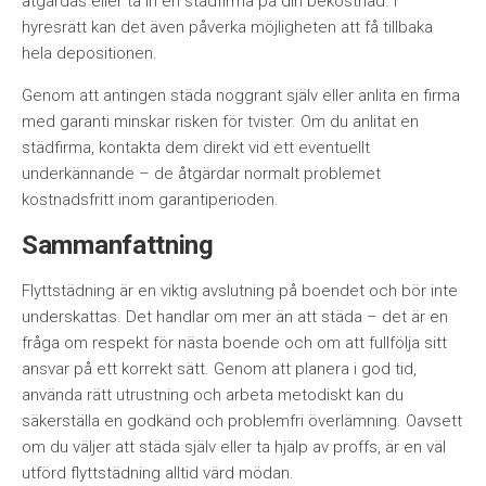
åtgärdas eller ta in en städfirma på din bekostnad. I
hyresrätt kan det även påverka möjligheten att få tillbaka
hela depositionen.
Genom att antingen städa noggrant själv eller anlita en firma
med garanti minskar risken för tvister. Om du anlitat en
städfirma, kontakta dem direkt vid ett eventuellt
underkännande – de åtgärdar normalt problemet
kostnadsfritt inom garantiperioden.
Sammanfattning
Flyttstädning är en viktig avslutning på boendet och bör inte
underskattas. Det handlar om mer än att städa – det är en
fråga om respekt för nästa boende och om att fullfölja sitt
ansvar på ett korrekt sätt. Genom att planera i god tid,
använda rätt utrustning och arbeta metodiskt kan du
säkerställa en godkänd och problemfri överlämning. Oavsett
om du väljer att städa själv eller ta hjälp av proffs, är en väl
utförd flyttstädning alltid värd mödan.