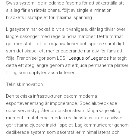
Swiss-system i de inledande faserna för att säkerställa att
alla lag får en rättvis chans, följt av single elimination
brackets i slutspelet för maximal spänning.
Ligasystem har också blivit allt vanligare, där lag tävlar över
längre säsonger med regelbundna matcher. Detta format
ger mer stabilitet för organisationer och spelare samtidigt
som det skapar ett mer engagerande narrativ för fans att
följa. Franchiseligor som LCS i
League of Legends
har tagit
detta ett steg längre genom att erbjuda permanenta platser
till lag som uppfyller vissa kriterier.
Teknisk Innovation
Den tekniska infrastrukturen bakom moderna
esportevenemang är imponerande. Specialutvecklade
obserververktyg låter produktionsteam fånga varje viktigt
moment i matcherna, medan realtidsstatistik och analyser
ger tittarna djupare insikt i spelet. Lag kommunicerar genom
dedikerade system som säkerställer minimal latens och