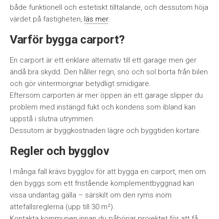
både funktionell och estetiskt tilltalande, och dessutom höja
värdet på fastigheten,
läs mer
.
Varför bygga carport?
En carport är ett enklare alternativ till ett garage men ger
ändå bra skydd. Den håller regn, snö och sol borta från bilen
och gör vintermorgnar betydligt smidigare.
Eftersom carporten är mer öppen än ett garage slipper du
problem med instängd fukt och kondens som ibland kan
uppstå i slutna utrymmen.
Dessutom är byggkostnaden lägre och byggtiden kortare.
Regler och bygglov
I många fall krävs bygglov för att bygga en carport, men om
den byggs som ett fristående komplementbyggnad kan
vissa undantag gälla – särskilt om den ryms inom
attefallsreglerna (upp till 30 m²).
Kontakta kommunen innan du påbörjar projektet för att få