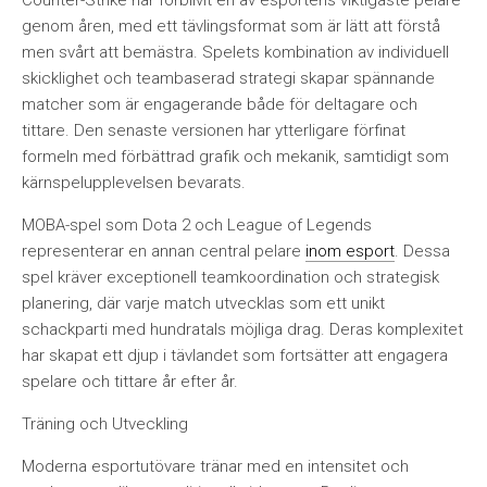
Counter-Strike har förblivit en av esportens viktigaste pelare
genom åren, med ett tävlingsformat som är lätt att förstå
men svårt att bemästra. Spelets kombination av individuell
skicklighet och teambaserad strategi skapar spännande
matcher som är engagerande både för deltagare och
tittare. Den senaste versionen har ytterligare förfinat
formeln med förbättrad grafik och mekanik, samtidigt som
kärnspelupplevelsen bevarats.
MOBA-spel som Dota 2 och League of Legends
representerar en annan central pelare
inom esport
. Dessa
spel kräver exceptionell teamkoordination och strategisk
planering, där varje match utvecklas som ett unikt
schackparti med hundratals möjliga drag. Deras komplexitet
har skapat ett djup i tävlandet som fortsätter att engagera
spelare och tittare år efter år.
Träning och Utveckling
Moderna esportutövare tränar med en intensitet och