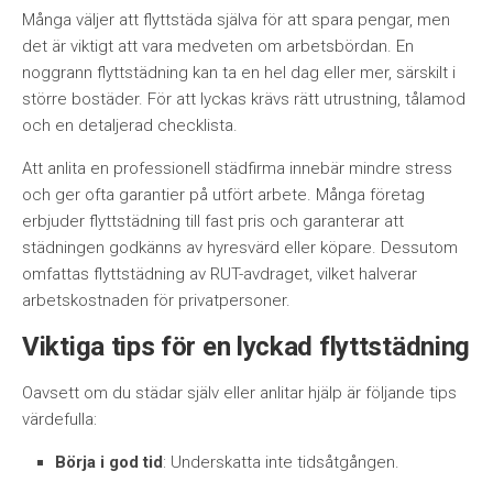
Många väljer att flyttstäda själva för att spara pengar, men
det är viktigt att vara medveten om arbetsbördan. En
noggrann flyttstädning kan ta en hel dag eller mer, särskilt i
större bostäder. För att lyckas krävs rätt utrustning, tålamod
och en detaljerad checklista.
Att anlita en professionell städfirma innebär mindre stress
och ger ofta garantier på utfört arbete. Många företag
erbjuder flyttstädning till fast pris och garanterar att
städningen godkänns av hyresvärd eller köpare. Dessutom
omfattas flyttstädning av RUT-avdraget, vilket halverar
arbetskostnaden för privatpersoner.
Viktiga tips för en lyckad flyttstädning
Oavsett om du städar själv eller anlitar hjälp är följande tips
värdefulla:
Börja i god tid
: Underskatta inte tidsåtgången.